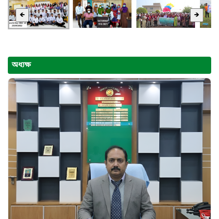
🡸
🡺
অধ্যক্ষ