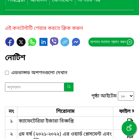
লাইব্রেরী
আবাসন
যোগাযোগ
না দাবি পত্র
এই কনটেন্টটি শেয়ার করতে ক্লিক করুন
আপনার মতামত প্রদান করুন
নোটিশ
এডভান্সড অপশনগুলো দেখান
পৃষ্ঠা আইটেম
নং
শিরোনাম
ফাইল সমূ
১
ক্যাফেটেরিয়া ইজারা বিজ্ঞপ্তি
২
৫ম বর্ষ (২০২১-২০২২) এর ওয়ার্ড প্লেসমেন্ট এবং