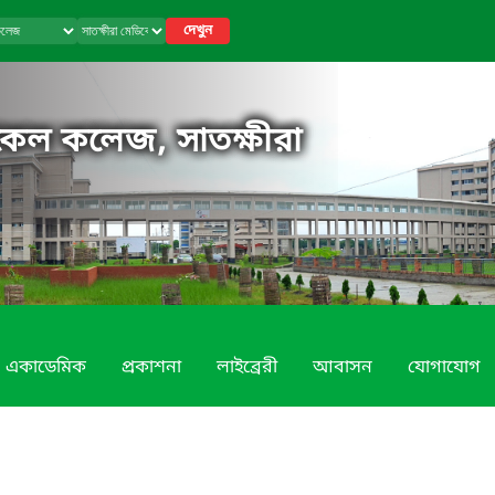
দেখুন
িকেল কলেজ, সাতক্ষীরা
একাডেমিক
প্রকাশনা
লাইব্রেরী
আবাসন
যোগাযোগ