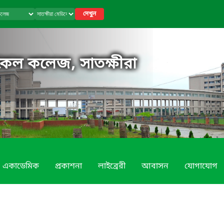
দেখুন
িকেল কলেজ, সাতক্ষীরা
একাডেমিক
প্রকাশনা
লাইব্রেরী
আবাসন
যোগাযোগ